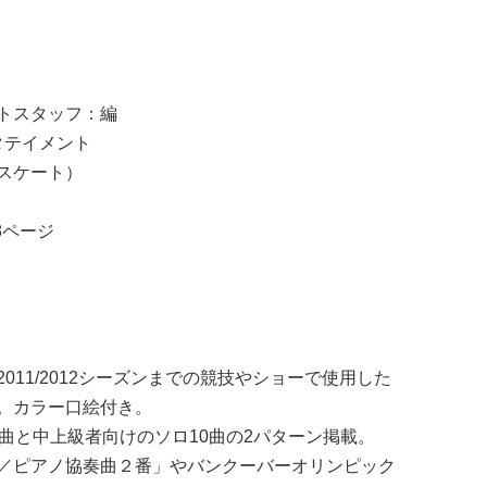
トスタッフ：編
タテイメント
スケート）
08ページ
11/2012シーズンまでの競技やショーで使用した
。カラー口絵付き。
曲と中上級者向けのソロ10曲の2パターン掲載。
／ピアノ協奏曲２番」やバンクーバーオリンピック