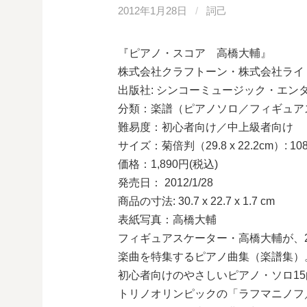
2012年1月28日
/
詞己
『ピアノ・スコア 高橋大輔』
株式会社クラフトーン・株式会社ライ
出版社: シンコーミュージック・エン
分類：楽譜（ピアノソロ／フィギュア
難易度：初心者向け／中上級者向け
サイズ：菊倍判（29.8 x 22.2cm）: 1
価格：1,890円(税込)
発売日： 2012/1/28
商品の寸法: 30.7 x 22.7 x 1.7 cm
表紙写真：高橋大輔
フィギュアスケーター・高橋大輔が、20
楽曲を特集するピアノ曲集（楽譜集）
初心者向けのやさしいピアノ・ソロ15
トリノオリンピックの「ラフマニノフ