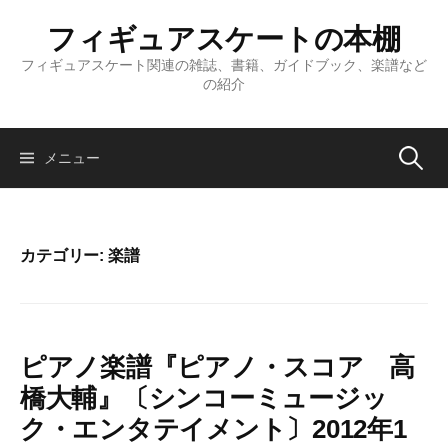
コ
フィギュアスケートの本棚
ン
テ
フィギュアスケート関連の雑誌、書籍、ガイドブック、楽譜など
の紹介
ン
ツ
へ
検
メニュー
ス
キ
ッ
索:
プ
カテゴリー:
楽譜
ピアノ楽譜『ピアノ・スコア 高
橋大輔』〔シンコーミュージッ
ク・エンタテイメント〕2012年1