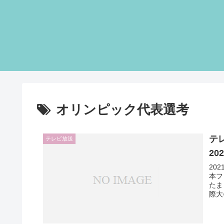
オリンピック代表選考
テ
テレビ放送
2
20
本フ
たま
際大