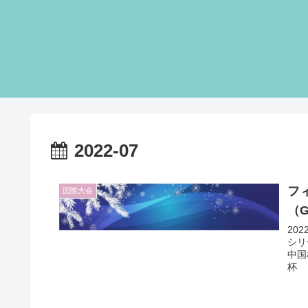
2022-07
フ
国際大会
（
20
シリ
中国
杯 