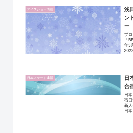
浅
アイスショー情報
ンド
ー
プロ
「B
年3
20
日
日本スケート連盟
合
日本
宿日
新人
日本