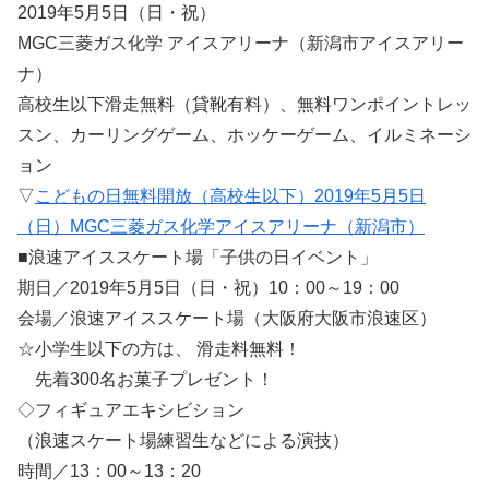
2019年5月5日（日・祝）
MGC三菱ガス化学 アイスアリーナ（新潟市アイスアリー
ナ）
高校生以下滑走無料（貸靴有料）、無料ワンポイントレッ
スン、カーリングゲーム、ホッケーゲーム、イルミネーシ
ョン
▽
こどもの日無料開放（高校生以下）2019年5月5日
（日）MGC三菱ガス化学アイスアリーナ（新潟市）
■浪速アイススケート場「子供の日イベント」
期日／2019年5月5日（日・祝）10：00～19：00
会場／浪速アイススケート場（大阪府大阪市浪速区）
☆小学生以下の方は、 滑走料無料！
先着300名お菓子プレゼント！
◇フィギュアエキシビション
（浪速スケート場練習生などによる演技）
時間／13：00～13：20