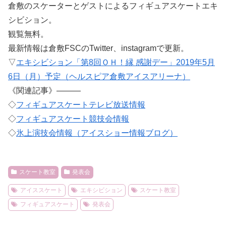
倉敷のスケーターとゲストによるフィギュアスケートエキ
シビション。
観覧無料。
最新情報は倉敷FSCのTwitter、instagramで更新。
▽
エキシビション「第8回ＯＨ！縁 感謝デー」2019年5月
6日（月）予定（ヘルスピア倉敷アイスアリーナ）
《関連記事》———
◇
フィギュアスケートテレビ放送情報
◇
フィギュアスケート競技会情報
◇
氷上演技会情報（アイスショー情報ブログ）
スケート教室
発表会
アイススケート
エキシビション
スケート教室
フィギュアスケート
発表会