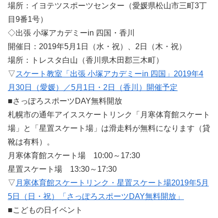
場所：イヨテツスポーツセンター（愛媛県松山市三町3丁
目9番1号）
◇出張 小塚アカデミーin 四国・香川
開催日：2019年5月1日（水・祝）、2日（木・祝）
場所：トレスタ白山（香川県木田郡三木町）
▽
スケート教室「出張 小塚アカデミーin 四国」2019年4
月30日（愛媛）／5月1日・2日（香川）開催予定
■さっぽろスポーツDAY無料開放
札幌市の通年アイススケートリンク「月寒体育館スケート
場」と「星置スケート場」は滑走料が無料になります（貸
靴は有料）。
月寒体育館スケート場 10:00～17:30
星置スケート場 13:30～17:30
▽
月寒体育館スケートリンク・星置スケート場2019年5月
5日（日・祝）「さっぽろスポーツDAY無料開放」
■こどもの日イベント