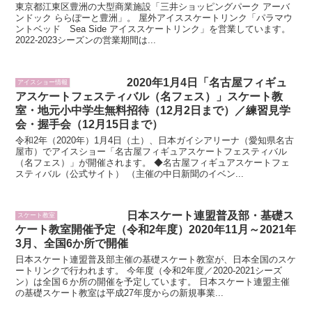
東京都江東区豊洲の大型商業施設「三井ショッピングパーク アーバ
ンドック ららぽーと豊洲」。 屋外アイススケートリンク「パラマウ
ントベッド Sea Side アイススケートリンク」を営業しています。
2022-2023シーズンの営業期間は...
2020年1月4日「名古屋フィギュ
アイスショー情報
アスケートフェスティバル（名フェス）」スケート教
室・地元小中学生無料招待（12月2日まで）／練習見学
会・握手会（12月15日まで）
令和2年（2020年）1月4日（土）、日本ガイシアリーナ（愛知県名古
屋市）でアイスショー「名古屋フィギュアスケートフェスティバル
（名フェス）」が開催されます。 ◆名古屋フィギュアスケートフェ
スティバル（公式サイト） （主催の中日新聞のイベン...
日本スケート連盟普及部・基礎ス
スケート教室
ケート教室開催予定（令和2年度）2020年11月～2021年
3月、全国6か所で開催
日本スケート連盟普及部主催の基礎スケート教室が、日本全国のスケ
ートリンクで行われます。 今年度（令和2年度／2020-2021シーズ
ン）は全国６か所の開催を予定しています。 日本スケート連盟主催
の基礎スケート教室は平成27年度からの新規事業...