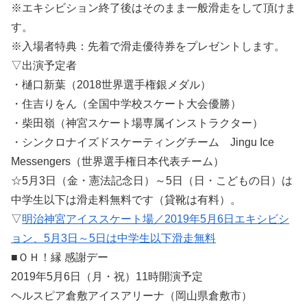
※エキシビション終了後はそのまま一般滑走をして頂けま
す。
※入場者特典：先着で滑走優待券をプレゼントします。
▽出演予定者
・樋口新葉（2018世界選手権銀メダル）
・住吉りをん（全国中学校スケート大会優勝）
・柴田嶺（神宮スケート場専属インストラクター）
・シンクロナイズドスケーティングチーム Jingu Ice
Messengers（世界選手権日本代表チーム）
☆5月3日（金・憲法記念日）～5日（日・こどもの日）は
中学生以下は滑走料無料です（貸靴は有料）。
▽
明治神宮アイススケート場／2019年5月6日エキシビシ
ョン、5月3日～5日は中学生以下滑走無料
■ＯＨ！縁 感謝デー
2019年5月6日（月・祝）11時開演予定
ヘルスピア倉敷アイスアリーナ（岡山県倉敷市）