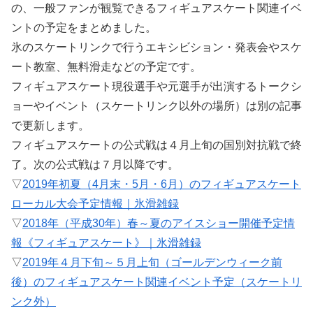
の、一般ファンが観覧できるフィギュアスケート関連イベ
ントの予定をまとめました。
氷のスケートリンクで行うエキシビション・発表会やスケ
ート教室、無料滑走などの予定です。
フィギュアスケート現役選手や元選手が出演するトークシ
ョーやイベント（スケートリンク以外の場所）は別の記事
で更新します。
フィギュアスケートの公式戦は４月上旬の国別対抗戦で終
了。次の公式戦は７月以降です。
▽
2019年初夏（4月末・5月・6月）のフィギュアスケート
ローカル大会予定情報｜氷滑雑録
▽
2018年（平成30年）春～夏のアイスショー開催予定情
報《フィギュアスケート》｜氷滑雑録
▽
2019年４月下旬～５月上旬（ゴールデンウィーク前
後）のフィギュアスケート関連イベント予定（スケートリ
ンク外）