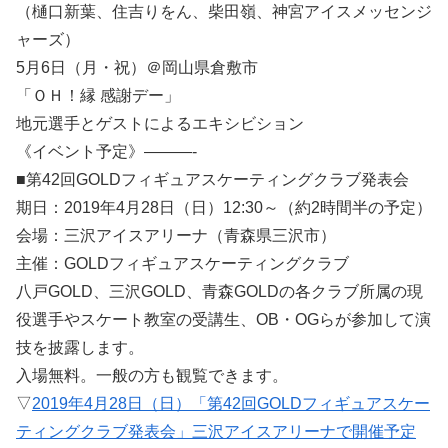
（樋口新葉、住吉りをん、柴田嶺、神宮アイスメッセンジ
ャーズ）
5月6日（月・祝）＠岡山県倉敷市
「ＯＨ！縁 感謝デー」
地元選手とゲストによるエキシビション
《イベント予定》———-
■第42回GOLDフィギュアスケーティングクラブ発表会
期日：2019年4月28日（日）12:30～（約2時間半の予定）
会場：三沢アイスアリーナ（青森県三沢市）
主催：GOLDフィギュアスケーティングクラブ
八戸GOLD、三沢GOLD、青森GOLDの各クラブ所属の現
役選手やスケート教室の受講生、OB・OGらが参加して演
技を披露します。
入場無料。一般の方も観覧できます。
▽
2019年4月28日（日）「第42回GOLDフィギュアスケー
ティングクラブ発表会」三沢アイスアリーナで開催予定