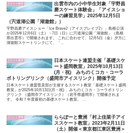
出雲市内の小中学生対象「宇野昌
スケート教室
磨スケート体験会」「アイスショ
ーの練習見学」2025年12月5日
（宍道湖公園「湖遊館」）
宇野昌磨アイスショー「Ice Brave2（アイスブレイブ2）」島根公演
が2025年12月6日（土）・7日（日）に宍道湖公園「湖遊館」（島根
県出雲市）で開催されます。 これに合わせて、12月5日（金）夕方に
湖遊館スケートリンクにて、「...
日本スケート連盟主催「基礎スケ
スケート教室
ート盛岡教室」2025年10月13日
(月・祝) みちのくコカ・コーラ
ボトリングリンク（盛岡市アイスリンク）開催予定
日本スケート連盟普及部が主催するスケート教室「基礎スケート盛岡
教室」が2025年10月13日(月・祝) 、みちのくコカ・コーラボトリン
グリンク （盛岡市アイスリンク）（岩手県盛岡市）で開催されま
す。 令和７年度最初の基礎スケート教室。 ...
ららぽーと豊洲「村上佳菜子アイ
イベント情報
ススケート教室」2023年2月11日
（土）開催＜東京都江東区豊洲＞