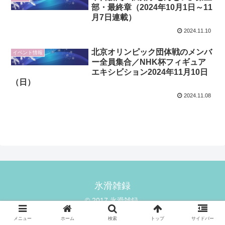
部・最終章（2024年10月1日～11
月7日連載）
2024.11.10
北京オリンピック団体戦のメンバ
イベント情報
ー全員集合／NHK杯フィギュア
エキシビション2024年11月10日
（日）
2024.11.08
氷滑雑録
© 2017 氷滑雑録.
メニュー
ホーム
検索
トップ
サイドバー