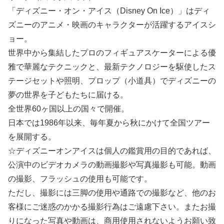
「ディズニー・オン・アイス（Disney On Ice）」はディ
ズニーのアニメ・映画のキャラクターが活躍するアイスシ
ョー。
世界中から集結したプロのフィギュアスケーターによる優
雅で華麗なテクニックと、最新テクノロジーを駆使したス
テージセットや照明、プロップ（小道具）でディズニーの
夢の世界を子どもたちに届ける。
全世界60ヶ国以上の国々で開催。
日本では1986年以来、毎年夏から秋にかけて全国ツアー
を展開する。
☆ディズニーオンアイスは個人の鑑賞用の目的であれば、
公演中のビデオカメラの動画撮影や写真撮影も可能。動画
の撮影、フラッシュの使用も可能です。
ただし、撮影には三脚の使用や通路での撮影など、他のお
客様にご迷惑のかかる撮影行為はご遠慮下さい。またお撮
りになった写真や動画は、商用使用されないようお願い致