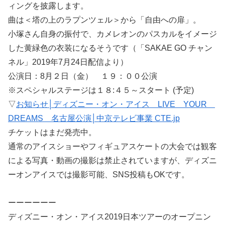
ィングを披露します。
曲は＜塔の上のラプンツェル＞から「自由への扉」。
小塚さん自身の振付で、カメレオンのパスカルをイメージ
した黄緑色の衣装になるそうです（「SAKAE GO チャン
ネル」2019年7月24日配信より）
公演日：8月２日（金） １９：００公演
※スペシャルステージは１８:４５～スタート (予定)
▽
お知らせ│ディズニー・オン・アイス LIVE YOUR
DREAMS 名古屋公演│中京テレビ事業 CTE.jp
チケットはまだ発売中。
通常のアイスショーやフィギュアスケートの大会では観客
による写真・動画の撮影は禁止されていますが、ディズニ
ーオンアイスでは撮影可能、SNS投稿もOKです。
ーーーーーー
ディズニー・オン・アイス2019日本ツアーのオープニン