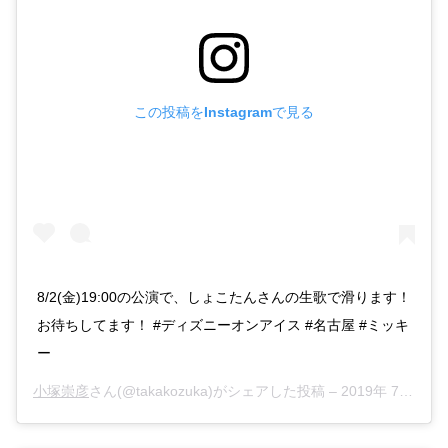
この投稿をInstagramで見る
8/2(金)19:00の公演で、しょこたんさんの生歌で滑ります！
お待ちしてます！ #ディズニーオンアイス #名古屋 #ミッキ
ー
小塚崇彦
さん(@takakozuka)がシェアした投稿 –
2019年 7月月24日午前4時34分PDT