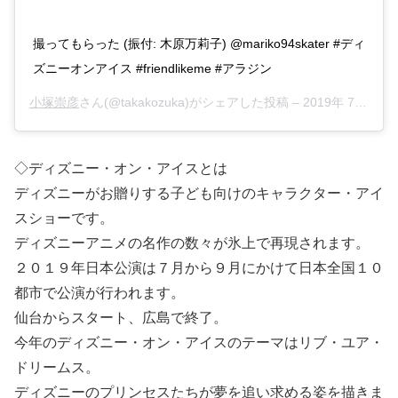
撮ってもらった (振付: 木原万莉子) @mariko94skater #ディ
ズニーオンアイス #friendlikeme #アラジン
小塚崇彦
さん(@takakozuka)がシェアした投稿 –
2019年 7月月5日午後8時43分PDT
◇ディズニー・オン・アイスとは
ディズニーがお贈りする子ども向けのキャラクター・アイ
スショーです。
ディズニーアニメの名作の数々が氷上で再現されます。
２０１９年日本公演は７月から９月にかけて日本全国１０
都市で公演が行われます。
仙台からスタート、広島で終了。
今年のディズニー・オン・アイスのテーマはリブ・ユア・
ドリームス。
ディズニーのプリンセスたちが夢を追い求める姿を描きま