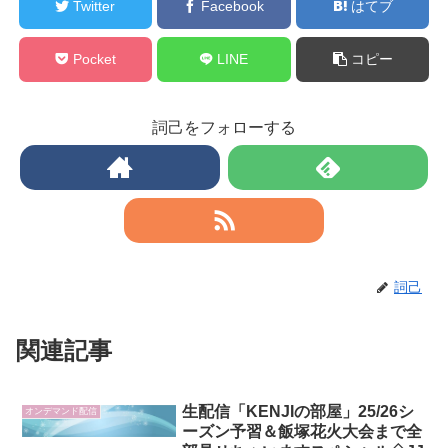
Twitter
Facebook
はてブ
Pocket
LINE
コピー
詞己をフォローする
詞己
関連記事
生配信「KENJIの部屋」25/26シ
オンデマンド配信
ーズン予習＆飯塚花火大会まで全