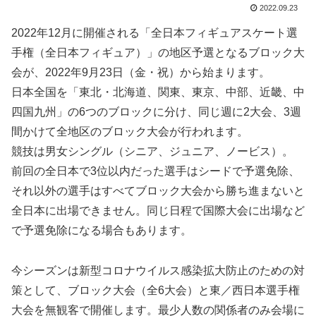
2022.09.23
2022年12月に開催される「全日本フィギュアスケート選
手権（全日本フィギュア）」の地区予選となるブロック大
会が、2022年9月23日（金・祝）から始まります。
日本全国を「東北・北海道、関東、東京、中部、近畿、中
四国九州」の6つのブロックに分け、同じ週に2大会、3週
間かけて全地区のブロック大会が行われます。
競技は男女シングル（シニア、ジュニア、ノービス）。
前回の全日本で3位以内だった選手はシードで予選免除、
それ以外の選手はすべてブロック大会から勝ち進まないと
全日本に出場できません。同じ日程で国際大会に出場など
で予選免除になる場合もあります。
今シーズンは新型コロナウイルス感染拡大防止のための対
策として、ブロック大会（全6大会）と東／西日本選手権
大会を無観客で開催します。最少人数の関係者のみ会場に