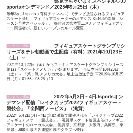
部見せちゃいますスペシャル◇JJ
sportsオンデマンド／2025年9月25日（木）
毎年秋にJ sports（有料チャンネル）でテレビ放送されるフィギュア
スケート番組「フィギュアスケーターのオアシス KENJIの部屋 シ
ーズン予習スペシャル」。 振付師の宮本賢二さんとフィギュアスケ
ート関係者が、新しいシーズンのルール変更...
フィギュアスケートグランプリシ
オンデマンド配信
リーズをテレ朝動画で生配信（有料）2021年10月23日
（土）～
2021年10月22日（金）からフィギュアスケートグランプリシリーズ
第1戦「スケートアメリカ」が始まります。 ※日本時間10月23日
（土）～ 「第１戦 アメリカ大会」地上波放送予定 ▽2019年10月25
日（月）01:55～03:25（10...
2022年5月3日～4日Jsportsオン
オンデマンド配信
デマンド配信「レイクカップ2022フィギュアスケート
競技会」「全関西ノービス」（滋賀）
2022年5月2日(月)～4日(水)に滋賀で開催される「レイクカップ2022
フィギュアスケート競技会」。 滋賀県スケート連盟主催のフィギュ
アスケートのローカル大会。 滋賀県、京都府、大阪府、兵庫県、奈
良県、和歌山県の各連盟所属のクラブへ登録...