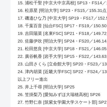
15. 浦松千聖 [中京大中京高校] SP13・FS14／1
16. 松原星 [明治大学] SP23・FS15／155.31点
17. 磯邉ひな乃 [中京大学] SP19・FS17／152.
18. 千葉百音 [仙台FSC] SP17・FS19／150.5
19. 吉田陽菜 [名東FSC] SP21・FS18／149.7
20. 佐藤伊吹 [明治大学] SP24・FS20／146.1
21. 松田悠良 [中京大学] SP18・FS21／146.0
22. 廣谷帆香 [岩手大学] SP15・FS22／143.6
23. 山田さくら [立命館大学] SP20・FS23／13
24. 津内胡菜 [近畿大学FSC] SP22・FS24／13
以上フリー進出
25. 井上千尋 [明治大学] SP25
26. 笠掛梨乃 [愛知みずほ大瑞穂高校] SP26
27. 竹野仁奈 [筑紫女学園大学スケート部] SP2