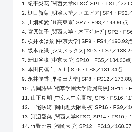
1. 紀平梨花 [関西大学KFSC] SP1・FS1／229.
2. 樋口新葉 [明治大学／ノエビア] SP4・FS2／2
3. 川畑和愛 [Ｎ高東京] SP7・FS3／193.96点
4. 宮原知子 [関西大学・木下ｸﾞﾙｰﾌﾟ] SP2・FS6
5. 横井ゆは菜 [中京大学] SP9・FS4／190.92
6. 坂本花織 [シスメックス] SP3・FS7／188.2
7. 新田谷凜 [中京大学] SP10・FS5／184.26点
8. 本田真凜 [ＪＡＬ] SP6・FS8／181.34点
9. 永井優香 [早稲田大学] SP8・FS12／173.8
10. 吉岡詩果 [植草学園大学附属高校] SP11・FS
11. 山下真瑚 [中京大中京高校] SP5・FS16／17
12. 三宅咲綺 [岡山理大附高校] SP16・FS9／16
13. 河辺愛菜 [関西大学KFSC] SP14・FS10／1
14. 竹野比奈 [福岡大学] SP12・FS13／168.5