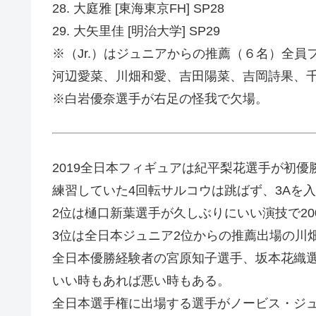
28. 大庭雅 [東海東京FH] SP28
29. 大矢里佳 [明治大学] SP29
※（Jr.）はジュニアからの推薦（６名）全員
河辺愛菜、川畑和愛、吉田陽菜、吉岡詩果、
※白岩優奈選手が右足の怪我で欠場。
2019全日本フィギュアは紀平梨花選手が初優
練習していた4回転サルコウは跳ばず、3Aを
2位は樋口新葉選手が久しぶりにいい演技で20
3位は全日本ジュニア2位からの推薦出場の川
全日本優勝経験者の宮原知子選手、坂本花織
いい時もあれば悪い時もある。
全日本選手権に出場する選手がノービス・ジ