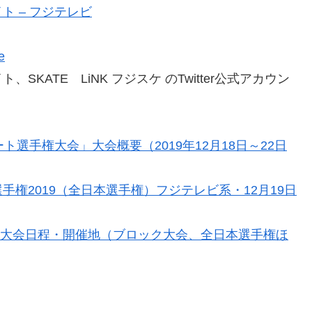
 – フジテレビ
e
ATE LiNK フジスケ のTwitter公式アカウン
選手権大会」大会概要（2019年12月18日～22日
権2019（全日本選手権）フジテレビ系・12月19日
ト国内大会日程・開催地（ブロック大会、全日本選手権ほ