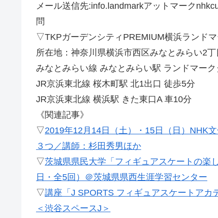
メール送信先:info.landmarkアットマークnh
問
▽TKPガーデンシティPREMIUM横浜ラン
所在地：神奈川県横浜市西区みなとみらい2丁目
みなとみらい線 みなとみらい駅 ランドマーク
JR京浜東北線 桜木町駅 北1出口 徒歩5分
JR京浜東北線 横浜駅 きた東口A 車10分
《関連記事》
▽
2019年12月14日（土）・15日（日）N
３つ／講師：杉田秀男ほか
▽
茨城県県民大学「フィギュアスケートの楽しみ
日・全5回）＠茨城県県西生涯学習センター
▽
講座「J SPORTS フィギュアスケートアカ
＜渋谷スペースJ＞