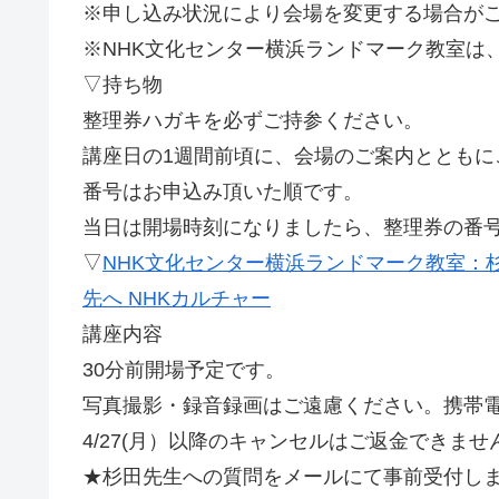
※申し込み状況により会場を変更する場合が
※NHK文化センター横浜ランドマーク教室は
▽持ち物
整理券ハガキを必ずご持参ください。
講座日の1週間前頃に、会場のご案内とともに
番号はお申込み頂いた順です。
当日は開場時刻になりましたら、整理券の番
▽
NHK文化センター横浜ランドマーク教室：杉
先へ NHKカルチャー
講座内容
30分前開場予定です。
写真撮影・録音録画はご遠慮ください。携帯
4/27(月）以降のキャンセルはご返金できま
★杉田先生への質問をメールにて事前受付します。