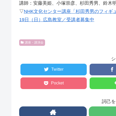
講師：安藤美姫、小塚崇彦、杉田秀男、鈴木
▽
NHK文化センター講座「杉田秀男のフィギュ
19日（日）広島教室／受講者募集中
講座・講演会
シ
Twitter
Pocket
詞己を