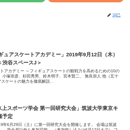
詞己
フィギュアスケートアカデミー」2019年9月12日（木）
＜渋谷スペースJ＞
スケートアカデミー ～フィギュアスケートの観戦力を高めるための10の
、小塚崇彦、杉田秀男、鈴木明子、宮本賢二、 無良崇人 他（五十
スケートの魅力を徹底解説...
日本氷上スポーツ学会 第一回研究大会」筑波大学東京キ
催予定
19年6月29日（土）に第一回研究大会を開催します。 会場は筑波
。 学会員以外も参加可能。 （参加申し込みは6月12日まで） フ