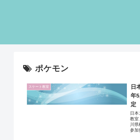
ポケモン
日
スケート教室
年
定
日本
教室
川県
参加