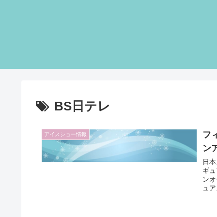
BS日テレ
フ
アイスショー情報
ン
日本
ギュ
ンオ
ュア