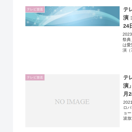
テレ
テレビ放送
演
24
20
祭典
は愛
演（7
テレ
テレビ放送
演
月
20
ロパ
ョー
波放