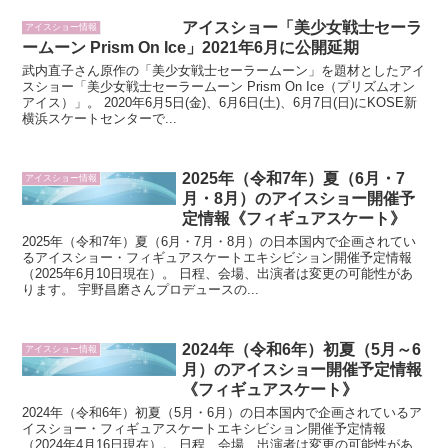
アイスショー「美少女戦士セーラ
アイスショー情報
ームーン Prism On Ice」2021年6月に公開延期
武内直子さん原作の「美少女戦士セーラームーン」を題材としたアイ
スショー「美少女戦士セーラームーン Prism On Ice（プリズムオン
アイス）」。 2020年6月5日(金)、6月6日(土)、6月7日(日)にKOSE新
横浜スケートセンターで...
2025年（令和7年）夏（6月・7
アイスショー情報
月・8月）のアイスショー開催予
定情報《フィギュアスケート》
2025年（令和7年）夏（6月・7月・8月）の日本国内で企画されてい
るアイスショー・フィギュアスケートエキシビション開催予定情報
（2025年6月10日現在）。 日程、会場、出演者は変更の可能性があ
ります。 宇野昌磨さんプロデュースの...
2024年（令和6年）初夏（5月～6
アイスショー情報
月）のアイスショー開催予定情報
《フィギュアスケート》
2024年（令和6年）初夏（5月・6月）の日本国内で企画されているア
イスショー・フィギュアスケートエキシビション開催予定情報
（2024年4月16日現在）。 日程、会場、出演者は変更の可能性があ