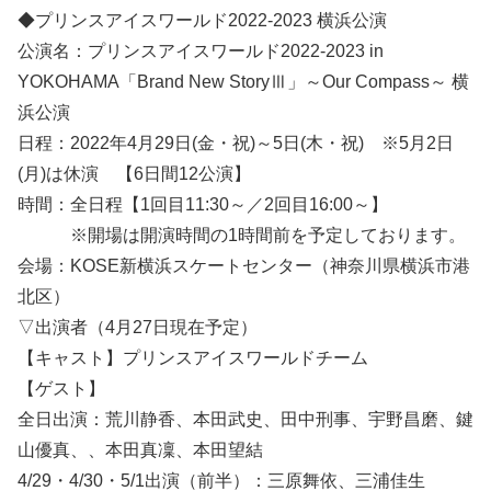
◆プリンスアイスワールド2022-2023 横浜公演
公演名：プリンスアイスワールド2022-2023 in
YOKOHAMA「Brand New StoryⅢ」～Our Compass～ 横
浜公演
日程：2022年4月29日(金・祝)～5日(木・祝) ※5月2日
(月)は休演 【6日間12公演】
時間：全日程【1回目11:30～／2回目16:00～】
※開場は開演時間の1時間前を予定しております。
会場：KOSE新横浜スケートセンター（神奈川県横浜市港
北区）
▽出演者（4月27日現在予定）
【キャスト】プリンスアイスワールドチーム
【ゲスト】
全日出演：荒川静香、本田武史、田中刑事、宇野昌磨、鍵
山優真、、本田真凜、本田望結
4/29・4/30・5/1出演（前半）：三原舞依、三浦佳生