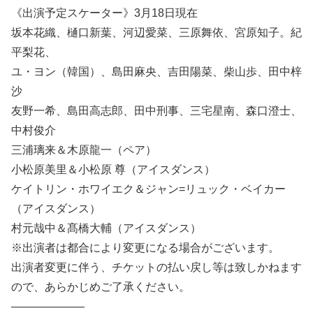
《出演予定スケーター》3月18日現在
坂本花織、樋口新葉、河辺愛菜、三原舞依、宮原知子。紀
平梨花、
ユ・ヨン（韓国）、島田麻央、吉田陽菜、柴山歩、田中梓
沙
友野一希、島田高志郎、田中刑事、三宅星南、森口澄士、
中村俊介
三浦璃来＆木原龍一（ペア）
小松原美里＆小松原 尊（アイスダンス）
ケイトリン・ホワイエク＆ジャン=リュック・ベイカー
（アイスダンス）
村元哉中＆髙橋大輔（アイスダンス）
※出演者は都合により変更になる場合がございます。
出演者変更に伴う、チケットの払い戻し等は致しかねます
ので、あらかじめご了承ください。
——————–