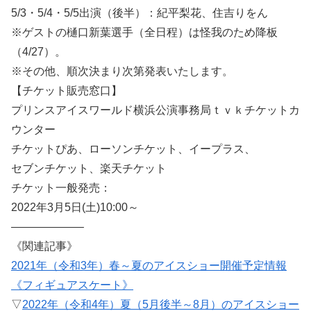
5/3・5/4・5/5出演（後半）：紀平梨花、住吉りをん
※ゲストの樋口新葉選手（全日程）は怪我のため降板
（4/27）。
※その他、順次決まり次第発表いたします。
【チケット販売窓口】
プリンスアイスワールド横浜公演事務局ｔｖｋチケットカ
ウンター
チケットぴあ、ローソンチケット、イープラス、
セブンチケット、楽天チケット
チケット一般発売：
2022年3月5日(土)10:00～
——————–
《関連記事》
2021年（令和3年）春～夏のアイスショー開催予定情報
《フィギュアスケート》
▽
2022年（令和4年）夏（5月後半～8月）のアイスショー