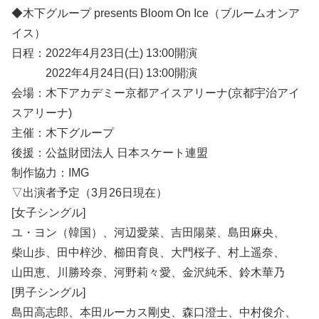
◆木下グループ presents Bloom On Ice（ブルームオンア
イス）
日程：2022年4月23日(土) 13:00開演
2022年4月24日(日) 13:00開演
会場：木下アカデミー京都アイスアリーナ(京都宇治アイ
スアリーナ)
主催：木下グループ
後援：公益財団法人 日本スケート連盟
制作協力：IMG
▽出演者予定（3月26日現在）
[女子シングル]
ユ・ヨン（韓国）、河辺愛菜、吉田陽菜、島田麻央、
柴山歩、田中梓沙、櫛田育良、大門桜子、村上遥奈、
山田恵、川勝玲奈、河野莉々愛、金沢純禾、鈴木華乃
[男子シングル]
島田高志郎、本田ルーカス剛史、森口澄士、中村俊介、