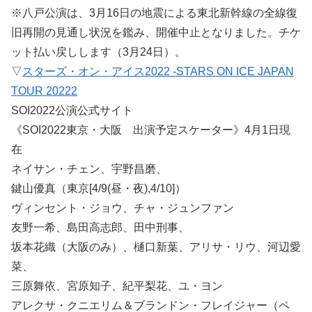
※八戸公演は、3月16日の地震による東北新幹線の全線復
旧再開の見通し状況を鑑み、開催中止となりました。チケ
ット払い戻しします（3月24日）。
▽
スターズ・オン・アイス2022 -STARS ON ICE JAPAN
TOUR 20222
SOI2022公演公式サイト
《SOI2022東京・大阪 出演予定スケーター》4月1日現
在
ネイサン・チェン、宇野昌磨、
鍵山優真（東京[4/9(昼・夜),4/10]）
ヴィンセント・ジョウ、チャ・ジュンファン
友野一希、島田高志郎、田中刑事、
坂本花織（大阪のみ）、樋口新葉、アリサ・リウ、河辺愛
菜、
三原舞依、宮原知子、紀平梨花、ユ・ヨン
アレクサ・クニエリム＆ブランドン・フレイジャー（ペ