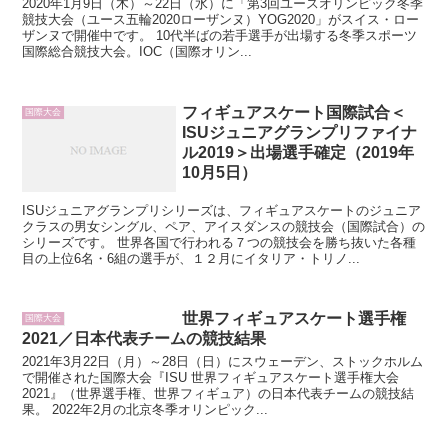
2020年1月9日（木）～22日（水）に「第3回ユースオリンピック冬季
競技大会（ユース五輪2020ローザンヌ）YOG2020」がスイス・ロー
ザンヌで開催中です。 10代半ばの若手選手が出場する冬季スポーツ
国際総合競技大会。IOC（国際オリン...
フィギュアスケート国際試合＜
国際大会
ISUジュニアグランプリファイナ
ル2019＞出場選手確定（2019年
10月5日）
ISUジュニアグランプリシリーズは、フィギュアスケートのジュニア
クラスの男女シングル、ペア、アイスダンスの競技会（国際試合）の
シリーズです。 世界各国で行われる７つの競技会を勝ち抜いた各種
目の上位6名・6組の選手が、１２月にイタリア・トリノ...
世界フィギュアスケート選手権
国際大会
2021／日本代表チームの競技結果
2021年3月22日（月）～28日（日）にスウェーデン、ストックホルム
で開催された国際大会『ISU 世界フィギュアスケート選手権大会
2021』（世界選手権、世界フィギュア）の日本代表チームの競技結
果。 2022年2月の北京冬季オリンピック...