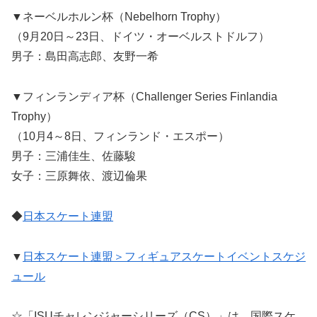
▼ネーベルホルン杯（Nebelhorn Trophy）
（9月20日～23日、ドイツ・オーベルストドルフ）
男子：島田高志郎、友野一希
▼フィンランディア杯（Challenger Series Finlandia
Trophy）
（10月4～8日、フィンランド・エスポー）
男子：三浦佳生、佐藤駿
女子：三原舞依、渡辺倫果
◆
日本スケート連盟
▼
日本スケート連盟＞フィギュアスケートイベントスケジ
ュール
☆「ISUチャレンジャーシリーズ（CS）」は、国際スケ