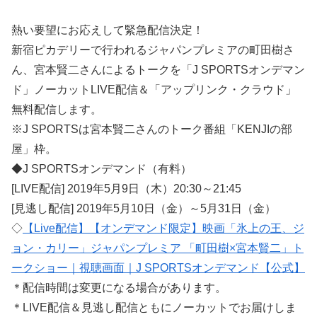
熱い要望にお応えして緊急配信決定！
新宿ピカデリーで行われるジャパンプレミアの町田樹さ
ん、宮本賢二さんによるトークを「J SPORTSオンデマン
ド」ノーカットLIVE配信＆「アップリンク・クラウド」
無料配信します。
※J SPORTSは宮本賢二さんのトーク番組「KENJIの部
屋」枠。
◆J SPORTSオンデマンド（有料）
[LIVE配信] 2019年5月9日（木）20:30～21:45
[見逃し配信] 2019年5月10日（金）～5月31日（金）
◇
【Live配信】【オンデマンド限定】映画「氷上の王、ジ
ョン・カリー」ジャパンプレミア 「町田樹×宮本賢二」ト
ークショー｜視聴画面｜J SPORTSオンデマンド【公式】
＊配信時間は変更になる場合があります。
＊LIVE配信＆見逃し配信ともにノーカットでお届けしま