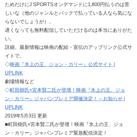
ためだけにJ SPORTSオンデマンドに1,800円払うのは苦
しいな（他のジャンルとパックで払っている人なら気にな
らないでしょうが）。
遅くなっても無料配信していただけるのは本当にありがた
い。
詳細、最新情報は映画の配給・宣伝のアップリンク公式サ
イトで。
◇
映画『氷上の王、ジョン・カリー』公式サイト |
UPLINK
劇場情報など
◇
町田樹氏×宮本賢二氏が登壇！映画『氷上の王、ジョ
ン・カリー』ジャパンプレミア開催決定！ – お知らせ |
UPLINK
2019年5月3日 更新
■町田樹氏×宮本賢二氏が登壇！映画『氷上の王、ジョ
ン・カリー』ジャパンプレミア緊急配信決定！