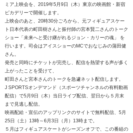
ミア上映会を、2019年5月9日（木）東京の映画館・新宿
ピカデリーで開催します。
上映会のあと、20時30分ごろから、元フィギュアスケー
ト日本代表の町田樹さんと振付師の宮本賢二さんのトーク
ショー「未来へと受け継がれるジョン・カリーの魂」 を
行います。司会はアイスショーのMCでおなじみの蒲田健
さん。
発売と同時にチケットが完売し、配信を熱望する声が多く
上がったことを受けて、
町田さんと宮本さんのトークを急遽ネット配信します。
J SPORTSオンデマンド（スポーツチャンネルの有料動画
配信）で5月9日（木）当日ライブ配信、翌日から５月末
まで見逃し配信。
映画配給・宣伝のアップリンクのサイトで無料配信、5月
25日（土）13時～6月3日（月）13時まで。
５月はフィギュアスケートがシーズンオフで、この番組の