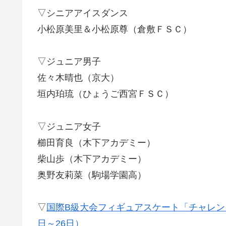
▽シニアアイスダンス
小松原美里＆小松原尊（倉敷ＦＳＣ）
▽ジュニア男子
佐々木晴也（京大）
垣内珀琉（ひょうご西宮ＦＳＣ）
▽ジュニア女子
櫛田育良（木下アカデミー）
柴山歩（木下アカデミー）
奥野友莉菜（駒場学園高）
▽
国際B級大会フィギュアスケート「チャレンジカ
日～26日）