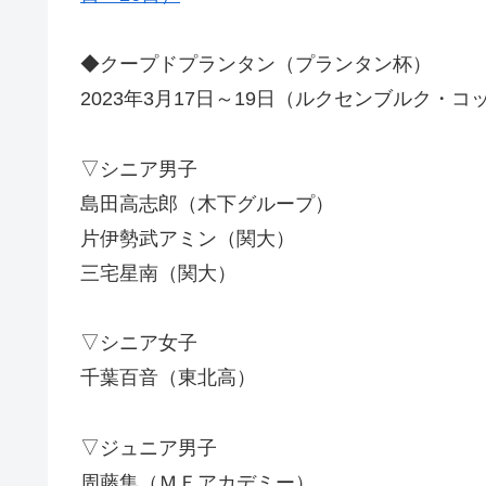
◆クープドプランタン（プランタン杯）
2023年3月17日～19日（ルクセンブルク・
▽シニア男子
島田高志郎（木下グループ）
片伊勢武アミン（関大）
三宅星南（関大）
▽シニア女子
千葉百音（東北高）
▽ジュニア男子
周藤集（ＭＦアカデミー）