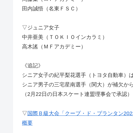
田内誠悟（名東ＦＳＣ）
▽ジュニア女子
中井亜美（ＴＯＫＩＯインカラミ）
高木謠（ＭＦアカデミー）
《追記》
シニア女子の紀平梨花選手（トヨタ自動車）
シニア男子の三宅星南選手（関大）が補欠か
（2月22日の日本スケート連盟理事会で承認）
▽
国際Ｂ級大会「クープ・ド・プランタン2023
概要