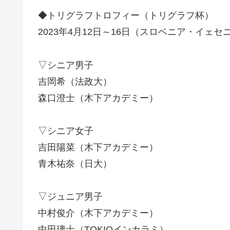
◆トリグラフトロフィー（トリグラフ杯）
2023年4月12日～16日（スロベニア・イェセ
▽シニア男子
吉岡希（法政大）
森口澄士（木下アカデミー）
▽シニア女子
吉田陽菜（木下アカデミー）
青木祐奈（日大）
▽ジュニア男子
中村俊介（木下アカデミー）
中田璃士（TOKIOインカラミ）