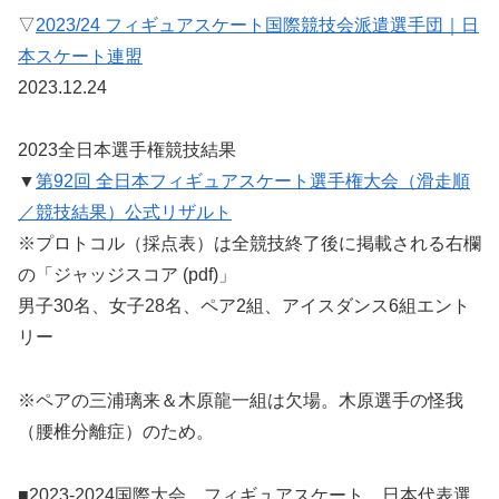
▽
2023/24 フィギュアスケート国際競技会派遣選手団｜日
本スケート連盟
2023.12.24
2023全日本選手権競技結果
▼
第92回 全日本フィギュアスケート選手権大会（滑走順
／競技結果）公式リザルト
※プロトコル（採点表）は全競技終了後に掲載される右欄
の「ジャッジスコア (pdf)」
男子30名、女子28名、ペア2組、アイスダンス6組エント
リー
※ペアの三浦璃来＆木原龍一組は欠場。木原選手の怪我
（腰椎分離症）のため。
■2023-2024国際大会 フィギュアスケート 日本代表選