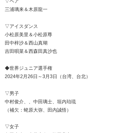
▽ペア
三浦璃来＆木原龍一
▽アイスダンス
小松原美里＆小松原尊
田中梓沙＆西山真瑚
吉田唄菜＆西森田真沙也
◆世界ジュニア選手権
2024年2月26日～3月3日（台湾、台北）
▽男子
中村俊介、、中田璃士、垣内珀琉
（補欠：蛯原大弥、田内誠悟）
▽女子