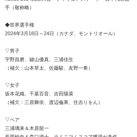
手（敬称略）
◆世界選手権
2024年3月18日～24日（カナダ、モントリオール）
▽男子
宇野昌磨、鍵山優真、三浦佳生
（補欠：山本草太、佐藤駿、友野一希）
▽女子
坂本花織、千葉百音、吉田陽菜
（補欠：三原舞依、渡辺倫果、住吉りをん）
▽ペア
三浦璃来＆木原龍一
長岡柚奈＆森口澄士 ※ミニマムスコア獲得が条件