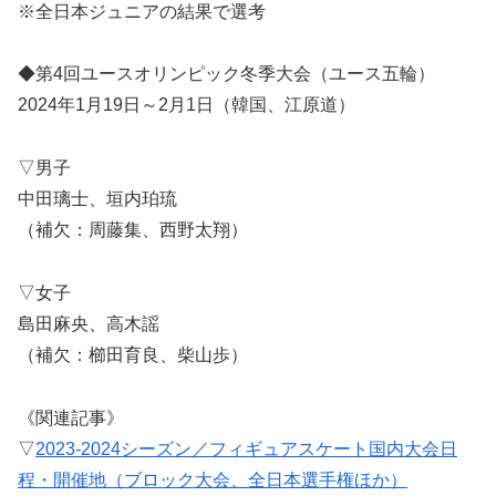
※全日本ジュニアの結果で選考
◆第4回ユースオリンピック冬季大会（ユース五輪）
2024年1月19日～2月1日（韓国、江原道）
▽男子
中田璃士、垣内珀琉
（補欠：周藤集、西野太翔）
▽女子
島田麻央、高木謡
（補欠：櫛田育良、柴山歩）
《関連記事》
▽
2023-2024シーズン／フィギュアスケート国内大会日
程・開催地（ブロック大会、全日本選手権ほか）