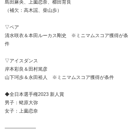
島田麻央、上薗恋奈、櫛田育良
（補欠：高木謡、柴山歩）
▽ペア
清水咲衣＆本田ルーカス剛史 ※ミニマムスコア獲得が条
件
▽アイスダンス
岸本彩良＆田村篤彦
山下珂歩＆永田裕人 ※ミニマムスコア獲得が条件
◆全日本選手権2023 新人賞
男子：蛯原大弥
女子：上薗恋奈
——————–