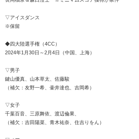
▽アイスダンス
※保留
◆四大陸選手権（4CC）
2024年1月30日～2月4日（中国、上海）
▽男子
鍵山優真、山本草太、佐藤駿
（補欠：友野一希、壷井達也、吉岡希）
▽女子
千葉百音、三原舞依、渡辺倫果、
（補欠：吉田陽菜、青木祐奈、住吉りをん）