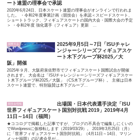
ート連盟の理事会で承認
2020年6月24日、日本スケート連盟の理事会がオンラインで行われま
した。 ・令和2年度事業計画（競技会）を承認＜スピードスケート、
ショートトラック、フィギュアスケートの国内大会・国際大会の予定
＞ ・令和2年度 強化選⼿（フィギュア）更新 ...
2025年9月5日～7日「ISUチャレ
国際大会
ンジャーシリーズフィギュアスケ
ート木下グループ杯2025／大
阪」開催
2025年９月、大阪府泉佐野市でフィギュアスケート国際試合が開催
されます。 大会名は「ISUチャレンジャーシリーズフィギュアスケー
ト木下グループ杯2025／大阪」（CS木下グループ杯）。 主催は日本
スケート連盟で、特別協賛は木下グループ...
出場国・日本代表選手決定「ISU
競技会情報
世界フィギュアスケート国別対抗戦 2019」2019年4月
11日～14日（福岡）
★ココログで掲載した記事ですが、ブログの不具合で編集しにくいの
でWordpressに仮移転します（2019/03/29）。 2019年3月25日（月）
に「世界フィギュアスケート国別対抗戦」（4月11日～14日、マリン
メッセ福岡）の記者会見が...