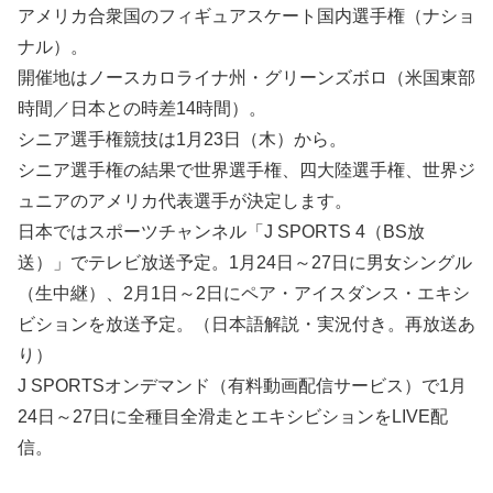
アメリカ合衆国のフィギュアスケート国内選手権（ナショ
ナル）。
開催地はノースカロライナ州・グリーンズボロ（米国東部
時間／日本との時差14時間）。
シニア選手権競技は1月23日（木）から。
シニア選手権の結果で世界選手権、四大陸選手権、世界ジ
ュニアのアメリカ代表選手が決定します。
日本ではスポーツチャンネル「J SPORTS 4（BS放
送）」でテレビ放送予定。1月24日～27日に男女シングル
（生中継）、2月1日～2日にペア・アイスダンス・エキシ
ビションを放送予定。（日本語解説・実況付き。再放送あ
り）
J SPORTSオンデマンド（有料動画配信サービス）で1月
24日～27日に全種目全滑走とエキシビションをLIVE配
信。