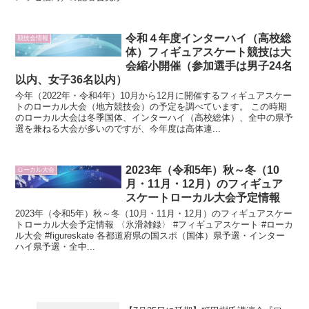
令和４年度インターハイ（高校総
競技会情報
体）フィギュアスケート競技は大
会縮小開催（参加選手は男子24名
以内、女子36名以内）
今年（2022年・令和4年）10月から12月に開催するフィギュアスケー
トのローカル大会（地方競技会）の予定を調べています。 この時期
のローカル大会は冬季国体、インターハイ（高校総体）、全中の県予
選を兼ねる大会が多いのですが、今年度は高体連...
2023年（令和5年）秋～冬（10
ローカル大会
月・11月・12月）のフィギュア
スケートローカル大会予定情報
2023年（令和5年）秋～冬（10月・11月・12月）のフィギュアスケー
トローカル大会予定情報 〈氷滑雑録〉 #フィギュアスケート #ローカ
ル大会 #figureskate 各都道府県の国スポ（国体）県予選・インター
ハイ県予選・全中...