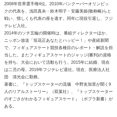
2008年世界選手権4位。2010年バンクーバーオリンピッ
クの代表を、浅田真央・鈴木明子・安藤美姫(敬称略)らと
戦い、惜しくも代表の座を逃す。同年に現役引退し、フジ
テレビ入社。
2014年のソチ五輪の開催時は、番組ディレクターほか、
ニッポン放送「垣花正あなたとハッピー！」や産経新聞
で、フィギュアスケート競技各種目のレポート・解説を担
当した。またフィギュアスケートのジャッジ(審判)の資格
を持ち、大会において活動も行う。2015年に結婚、現在
は二児の母。2019年フジテレビ退社。現在、医療法人社
団 清光会に勤務。
著書に、『トップスケーターの流儀 中野友加里が聞く9
人のリアルストーリー』（双葉社）、『トップスケーター
のすごさがわかるフィギュアスケート』（ポプラ新書）が
ある。