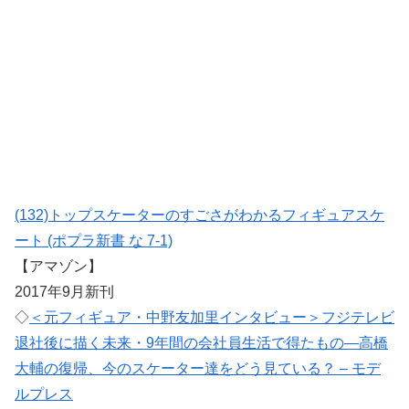
(132)トップスケーターのすごさがわかるフィギュアスケ
ート (ポプラ新書 な 7-1)
【アマゾン】
2017年9月新刊
◇
＜元フィギュア・中野友加里インタビュー＞フジテレビ
退社後に描く未来・9年間の会社員生活で得たもの―高橋
大輔の復帰、今のスケーター達をどう見ている？ – モデ
ルプレス