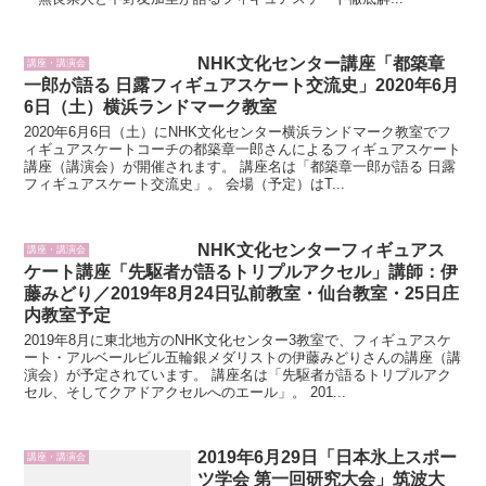
NHK文化センター講座「都築章
講座・講演会
一郎が語る 日露フィギュアスケート交流史」2020年6月
6日（土）横浜ランドマーク教室
2020年6月6日（土）にNHK文化センター横浜ランドマーク教室でフ
ィギュアスケートコーチの都築章一郎さんによるフィギュアスケート
講座（講演会）が開催されます。 講座名は「都築章一郎が語る 日露
フィギュアスケート交流史」。 会場（予定）はT...
NHK文化センターフィギュアス
講座・講演会
ケート講座「先駆者が語るトリプルアクセル」講師：伊
藤みどり／2019年8月24日弘前教室・仙台教室・25日庄
内教室予定
2019年8月に東北地方のNHK文化センター3教室で、フィギュアスケ
ート・アルベールビル五輪銀メダリストの伊藤みどりさんの講座（講
演会）が予定されています。 講座名は「先駆者が語るトリプルアク
セル、そしてクアドアクセルへのエール」。 201...
2019年6月29日「日本氷上スポー
講座・講演会
ツ学会 第一回研究大会」筑波大