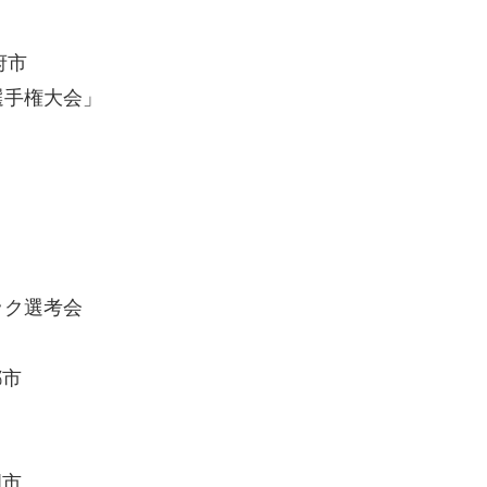
府市
選手権大会」
ック選考会
都市
」
岡市