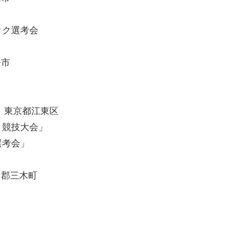
ック選考会
橋市
土) 東京都江東区
ト競技大会」
選考会」
木田郡三木町